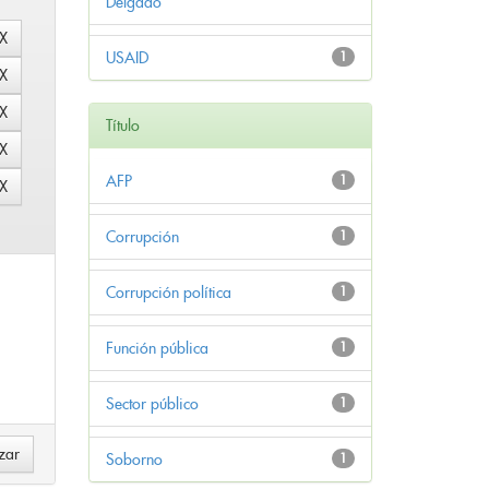
Delgado
USAID
1
Título
AFP
1
Corrupción
1
Corrupción política
1
Función pública
1
Sector público
1
Soborno
1