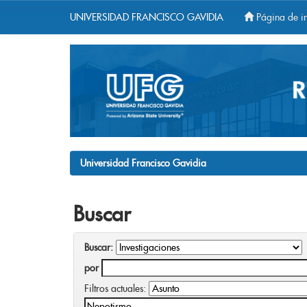
UNIVERSIDAD FRANCISCO GAVIDIA
Página de in
Skip
navigation
Universidad Francisco Gavidia
Buscar
Buscar:
por
Filtros actuales: