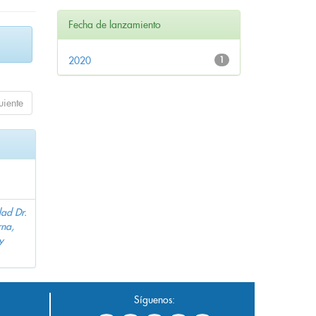
Fecha de lanzamiento
2020
1
uiente
dad Dr.
na,
y
Síguenos: