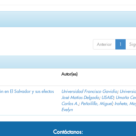
Anterior
1
Sig
Autor(es)
n en El Salvador y sus efectos
Universidad Francisco Gavidia
;
Universi
José Matías Delgado
;
USAID
;
Umaña Cer
Carlos A.
;
Peñailillo, Miguel
;
Iraheta, Ma
Evelyn
Contáctanos: