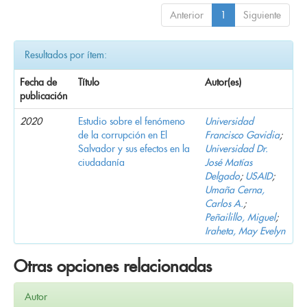
Anterior
1
Siguiente
Resultados por ítem:
Fecha de
Título
Autor(es)
publicación
2020
Estudio sobre el fenómeno
Universidad
de la corrupción en El
Francisco Gavidia
;
Salvador y sus efectos en la
Universidad Dr.
ciudadanía
José Matías
Delgado
;
USAID
;
Umaña Cerna,
Carlos A.
;
Peñailillo, Miguel
;
Iraheta, May Evelyn
Otras opciones relacionadas
Autor