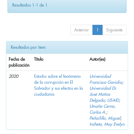
Resultados 1-1 de 1.
Anterior
1
Siguiente
Resultados por ítem:
Fecha de
Título
Autor(es)
publicación
2020
Estudio sobre el fenómeno
Universidad
de la corrupción en El
Francisco Gavidia
;
Salvador y sus efectos en la
Universidad Dr.
ciudadanía
José Matías
Delgado
;
USAID
;
Umaña Cerna,
Carlos A.
;
Peñailillo, Miguel
;
Iraheta, May Evelyn