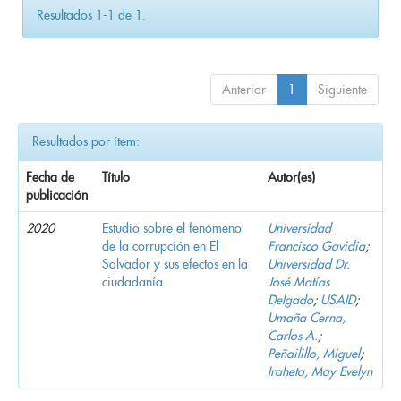
Resultados 1-1 de 1.
Anterior
1
Siguiente
Resultados por ítem:
Fecha de
Título
Autor(es)
publicación
2020
Estudio sobre el fenómeno
Universidad
de la corrupción en El
Francisco Gavidia
;
Salvador y sus efectos en la
Universidad Dr.
ciudadanía
José Matías
Delgado
;
USAID
;
Umaña Cerna,
Carlos A.
;
Peñailillo, Miguel
;
Iraheta, May Evelyn