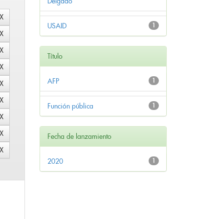
Delgado
USAID
1
Título
AFP
1
Función pública
1
Fecha de lanzamiento
2020
1