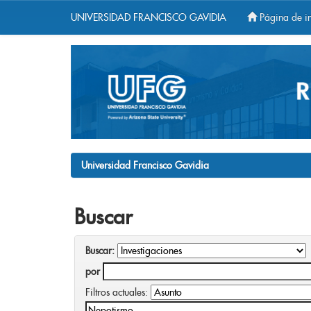
UNIVERSIDAD FRANCISCO GAVIDIA
Página de in
Skip
navigation
Universidad Francisco Gavidia
Buscar
Buscar:
por
Filtros actuales: