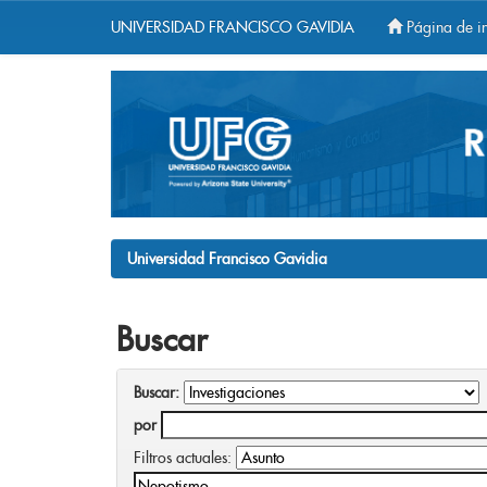
UNIVERSIDAD FRANCISCO GAVIDIA
Página de in
Skip
navigation
Universidad Francisco Gavidia
Buscar
Buscar:
por
Filtros actuales: