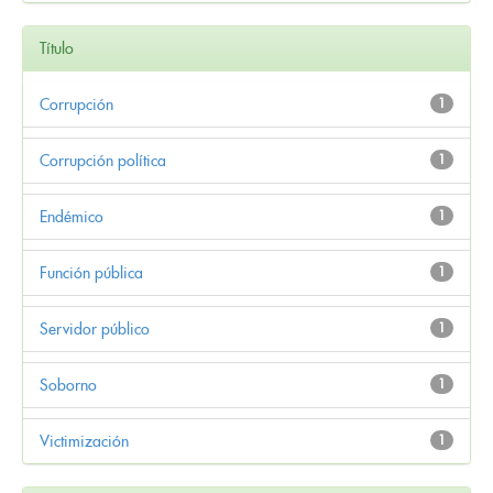
Título
Corrupción
1
Corrupción política
1
Endémico
1
Función pública
1
Servidor público
1
Soborno
1
Victimización
1