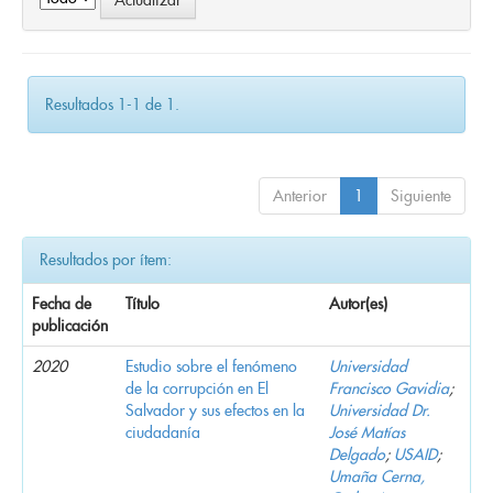
Resultados 1-1 de 1.
Anterior
1
Siguiente
Resultados por ítem:
Fecha de
Título
Autor(es)
publicación
2020
Estudio sobre el fenómeno
Universidad
de la corrupción en El
Francisco Gavidia
;
Salvador y sus efectos en la
Universidad Dr.
ciudadanía
José Matías
Delgado
;
USAID
;
Umaña Cerna,