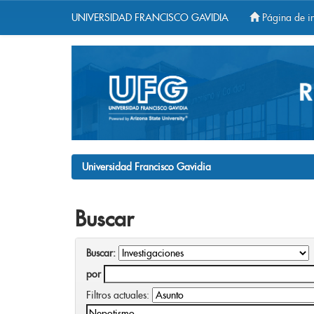
UNIVERSIDAD FRANCISCO GAVIDIA
Página de in
Skip
navigation
Universidad Francisco Gavidia
Buscar
Buscar:
por
Filtros actuales: