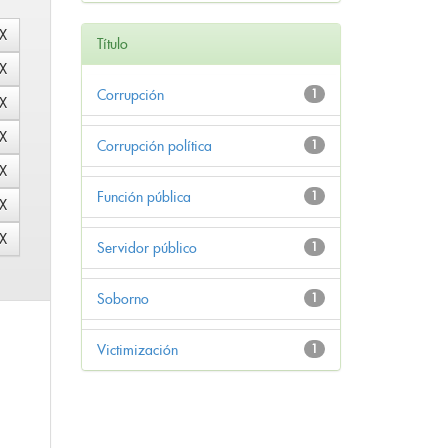
Título
Corrupción
1
Corrupción política
1
Función pública
1
Servidor público
1
Soborno
1
Victimización
1