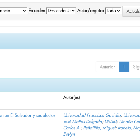
En orden
Autor/registro
Anterior
1
Sig
Autor(es)
n en El Salvador y sus efectos
Universidad Francisco Gavidia
;
Universi
José Matías Delgado
;
USAID
;
Umaña Cer
Carlos A.
;
Peñailillo, Miguel
;
Iraheta, Ma
Evelyn