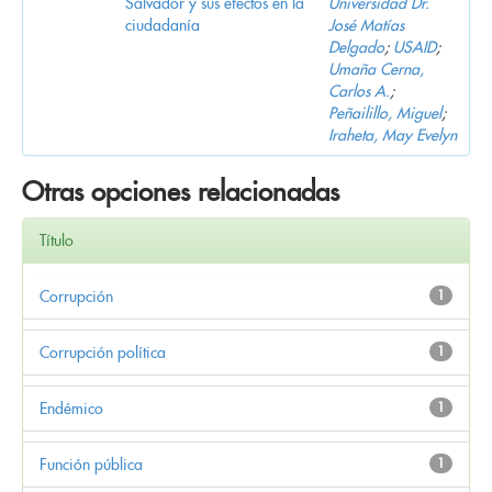
Salvador y sus efectos en la
Universidad Dr.
ciudadanía
José Matías
Delgado
;
USAID
;
Umaña Cerna,
Carlos A.
;
Peñailillo, Miguel
;
Iraheta, May Evelyn
Otras opciones relacionadas
Título
Corrupción
1
Corrupción política
1
Endémico
1
Función pública
1