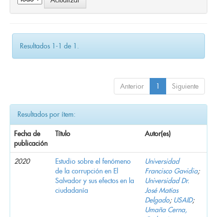
Resultados 1-1 de 1.
Anterior
1
Siguiente
Resultados por ítem:
Fecha de
Título
Autor(es)
publicación
2020
Estudio sobre el fenómeno
Universidad
de la corrupción en El
Francisco Gavidia
;
Salvador y sus efectos en la
Universidad Dr.
ciudadanía
José Matías
Delgado
;
USAID
;
Umaña Cerna,