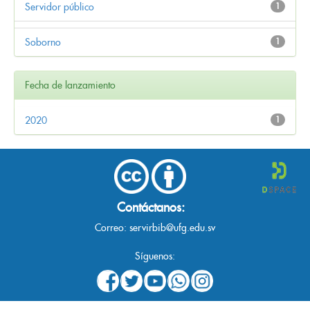
Servidor público
1
Soborno
1
Fecha de lanzamiento
2020
1
Contáctanos:
Correo:
servirbib@ufg.edu.sv
Síguenos: