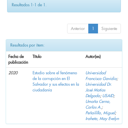
Resultados 1-1 de 1.
Anterior
1
Siguiente
Resultados por ítem:
Fecha de
Título
Autor(es)
publicación
2020
Estudio sobre el fenómeno
Universidad
de la corrupción en El
Francisco Gavidia
;
Salvador y sus efectos en la
Universidad Dr.
ciudadanía
José Matías
Delgado
;
USAID
;
Umaña Cerna,
Carlos A.
;
Peñailillo, Miguel
;
Iraheta, May Evelyn