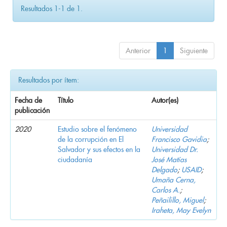
Resultados 1-1 de 1.
Anterior
1
Siguiente
Resultados por ítem:
Fecha de
Título
Autor(es)
publicación
2020
Estudio sobre el fenómeno
Universidad
de la corrupción en El
Francisco Gavidia
;
Salvador y sus efectos en la
Universidad Dr.
ciudadanía
José Matías
Delgado
;
USAID
;
Umaña Cerna,
Carlos A.
;
Peñailillo, Miguel
;
Iraheta, May Evelyn