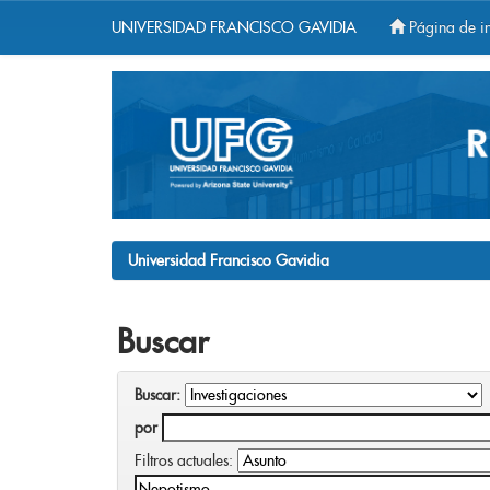
UNIVERSIDAD FRANCISCO GAVIDIA
Página de in
Skip
navigation
Universidad Francisco Gavidia
Buscar
Buscar:
por
Filtros actuales: