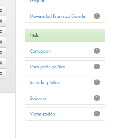
Delgado
Universidad Francisco Gavidia
1
Título
Corrupción
1
Corrupción política
1
Servidor público
1
Soborno
1
Victimización
1