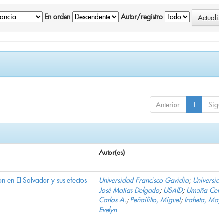
En orden
Autor/registro
Anterior
1
Sig
Autor(es)
n en El Salvador y sus efectos
Universidad Francisco Gavidia
;
Universi
José Matías Delgado
;
USAID
;
Umaña Cer
Carlos A.
;
Peñailillo, Miguel
;
Iraheta, Ma
Evelyn