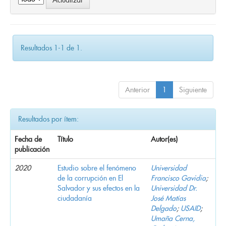
Resultados 1-1 de 1.
Anterior
1
Siguiente
Resultados por ítem:
Fecha de
Título
Autor(es)
publicación
2020
Estudio sobre el fenómeno
Universidad
de la corrupción en El
Francisco Gavidia
;
Salvador y sus efectos en la
Universidad Dr.
ciudadanía
José Matías
Delgado
;
USAID
;
Umaña Cerna,