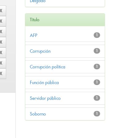
Delgado
Título
AFP
1
Corrupción
1
Corrupción política
1
Función pública
1
Servidor público
1
Soborno
1