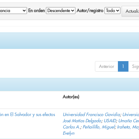
En orden
Autor/registro
Anterior
1
Sig
Autor(es)
n en El Salvador y sus efectos
Universidad Francisco Gavidia
;
Universi
José Matías Delgado
;
USAID
;
Umaña Cer
Carlos A.
;
Peñailillo, Miguel
;
Iraheta, Ma
Evelyn