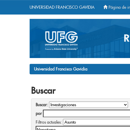
UNIVERSIDAD FRANCISCO GAVIDIA
Página de in
Skip
navigation
Universidad Francisco Gavidia
Buscar
Buscar:
por
Filtros actuales: