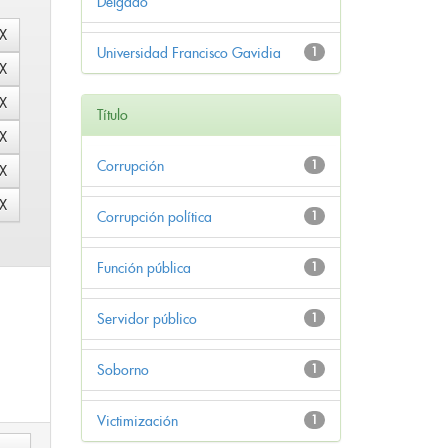
Delgado
Universidad Francisco Gavidia
1
Título
Corrupción
1
Corrupción política
1
Función pública
1
Servidor público
1
Soborno
1
Victimización
1