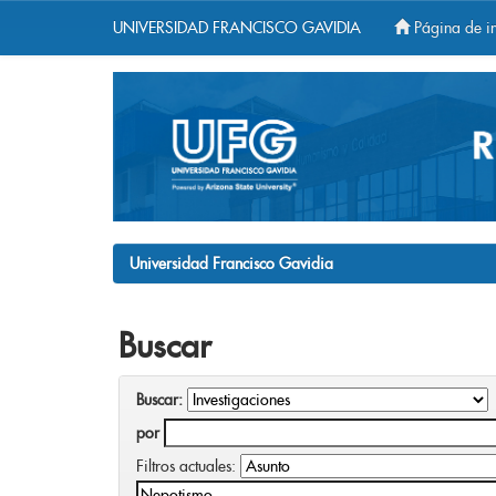
UNIVERSIDAD FRANCISCO GAVIDIA
Página de in
Skip
navigation
Universidad Francisco Gavidia
Buscar
Buscar:
por
Filtros actuales: