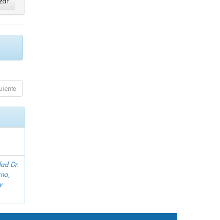
uiente
dad Dr.
na,
y