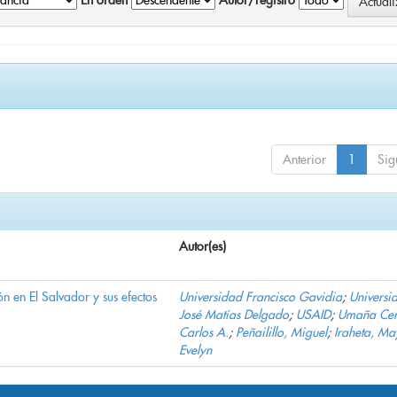
En orden
Autor/registro
Anterior
1
Sig
Autor(es)
n en El Salvador y sus efectos
Universidad Francisco Gavidia
;
Universi
José Matías Delgado
;
USAID
;
Umaña Cer
Carlos A.
;
Peñailillo, Miguel
;
Iraheta, Ma
Evelyn