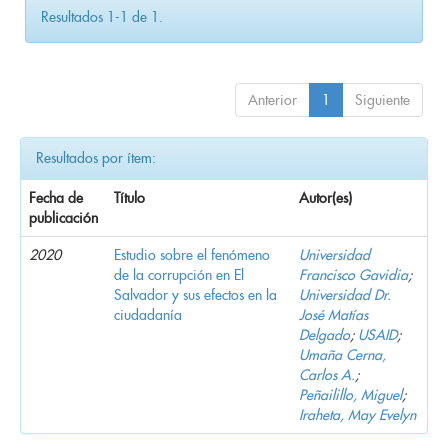
Resultados 1-1 de 1.
Anterior
1
Siguiente
Resultados por ítem:
Fecha de
Título
Autor(es)
publicación
2020
Estudio sobre el fenómeno
Universidad
de la corrupción en El
Francisco Gavidia
;
Salvador y sus efectos en la
Universidad Dr.
ciudadanía
José Matías
Delgado
;
USAID
;
Umaña Cerna,
Carlos A.
;
Peñailillo, Miguel
;
Iraheta, May Evelyn