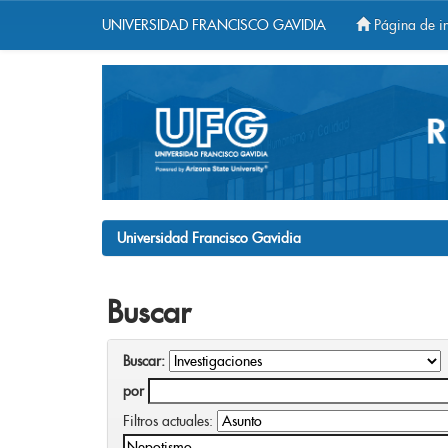
UNIVERSIDAD FRANCISCO GAVIDIA
Página de in
Skip
navigation
Universidad Francisco Gavidia
Buscar
Buscar:
por
Filtros actuales: