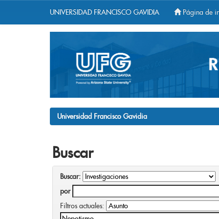
UNIVERSIDAD FRANCISCO GAVIDIA
Página de in
Skip
navigation
Universidad Francisco Gavidia
Buscar
Buscar:
por
Filtros actuales: