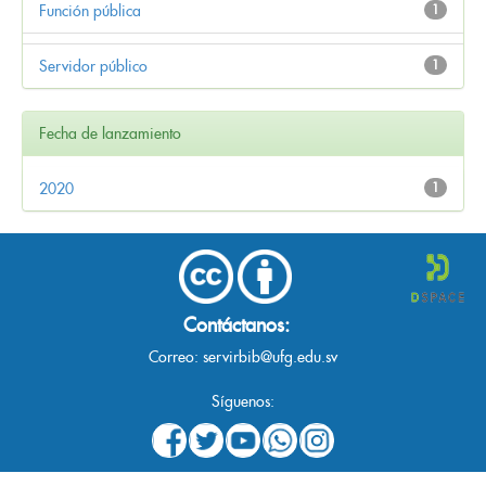
Función pública
1
Servidor público
1
Fecha de lanzamiento
2020
1
Contáctanos:
Correo:
servirbib@ufg.edu.sv
Síguenos: