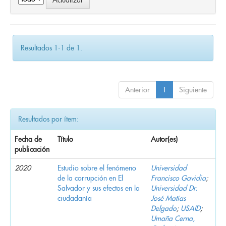
Resultados 1-1 de 1.
Anterior
1
Siguiente
Resultados por ítem:
Fecha de
Título
Autor(es)
publicación
2020
Estudio sobre el fenómeno
Universidad
de la corrupción en El
Francisco Gavidia
;
Salvador y sus efectos en la
Universidad Dr.
ciudadanía
José Matías
Delgado
;
USAID
;
Umaña Cerna,