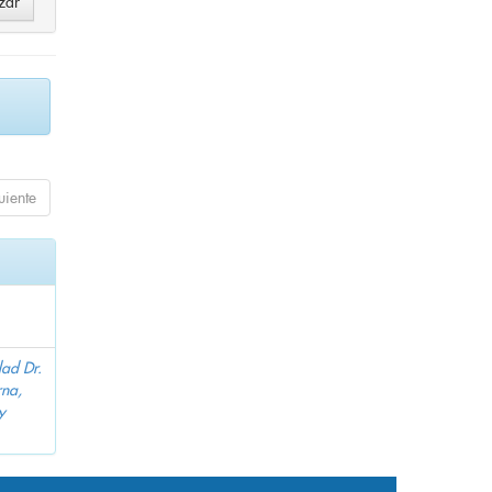
uiente
dad Dr.
na,
y