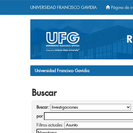
UNIVERSIDAD FRANCISCO GAVIDIA
Página de in
Skip
navigation
Universidad Francisco Gavidia
Buscar
Buscar:
por
Filtros actuales: