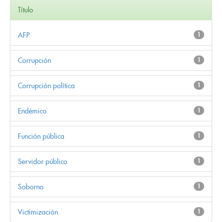
Título
AFP
1
Corrupción
1
Corrupción política
1
Endémico
1
Función pública
1
Servidor público
1
Soborno
1
Victimización
1