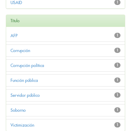
USAID
1
Título
AFP
1
Corrupción
1
Corrupción política
1
Función pública
1
Servidor público
1
Soborno
1
Victimización
1