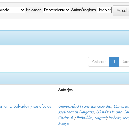
En orden
Autor/registro
Anterior
1
Sig
Autor(es)
n en El Salvador y sus efectos
Universidad Francisco Gavidia
;
Universi
José Matías Delgado
;
USAID
;
Umaña Cer
Carlos A.
;
Peñailillo, Miguel
;
Iraheta, Ma
Evelyn