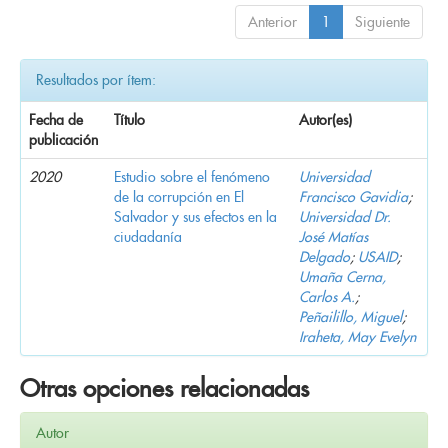
Anterior
1
Siguiente
Resultados por ítem:
Fecha de
Título
Autor(es)
publicación
2020
Estudio sobre el fenómeno
Universidad
de la corrupción en El
Francisco Gavidia
;
Salvador y sus efectos en la
Universidad Dr.
ciudadanía
José Matías
Delgado
;
USAID
;
Umaña Cerna,
Carlos A.
;
Peñailillo, Miguel
;
Iraheta, May Evelyn
Otras opciones relacionadas
Autor