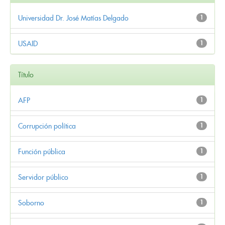
Universidad Dr. José Matías Delgado
1
USAID
1
Título
AFP
1
Corrupción política
1
Función pública
1
Servidor público
1
Soborno
1