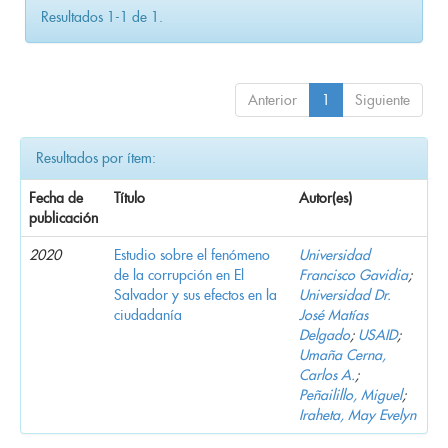
Resultados 1-1 de 1.
Anterior
1
Siguiente
Resultados por ítem:
Fecha de
Título
Autor(es)
publicación
2020
Estudio sobre el fenómeno
Universidad
de la corrupción en El
Francisco Gavidia
;
Salvador y sus efectos en la
Universidad Dr.
ciudadanía
José Matías
Delgado
;
USAID
;
Umaña Cerna,
Carlos A.
;
Peñailillo, Miguel
;
Iraheta, May Evelyn