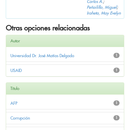
Carlos A.
;
Peñailillo, Miguel
;
Iraheta, May Evelyn
Otras opciones relacionadas
Autor
Universidad Dr. José Matías Delgado
1
USAID
1
Título
AFP
1
Corrupción
1