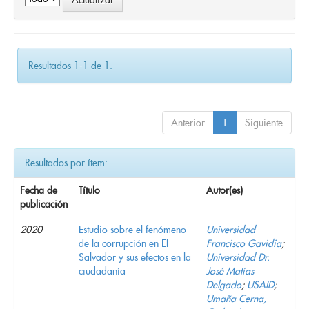
Resultados 1-1 de 1.
Anterior
1
Siguiente
Resultados por ítem:
Fecha de
Título
Autor(es)
publicación
2020
Estudio sobre el fenómeno
Universidad
de la corrupción en El
Francisco Gavidia
;
Salvador y sus efectos en la
Universidad Dr.
ciudadanía
José Matías
Delgado
;
USAID
;
Umaña Cerna,