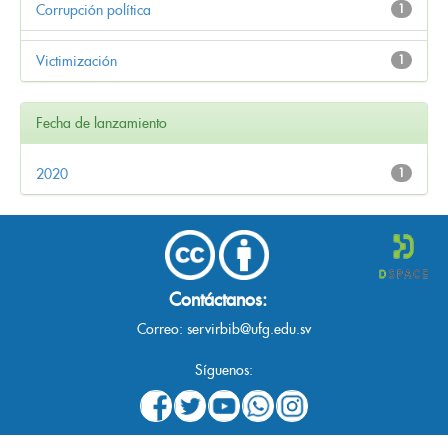
Corrupción política
1
Victimización
1
Fecha de lanzamiento
2020
1
Contáctanos:
Correo:
servirbib@ufg.edu.sv
Síguenos: