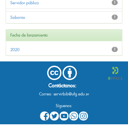
Servidor público
1
Soborno
1
Fecha de lanzamiento
2020
1
Contáctanos:
Correo:
servirbib@ufg.edu.sv
Síguenos: