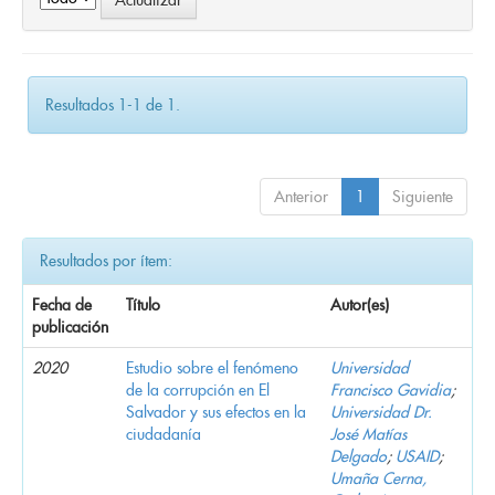
Resultados 1-1 de 1.
Anterior
1
Siguiente
Resultados por ítem:
Fecha de
Título
Autor(es)
publicación
2020
Estudio sobre el fenómeno
Universidad
de la corrupción en El
Francisco Gavidia
;
Salvador y sus efectos en la
Universidad Dr.
ciudadanía
José Matías
Delgado
;
USAID
;
Umaña Cerna,