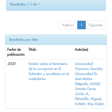
Resultados 1-1 de 1.
Anterior
1
Siguiente
Resultados por ítem:
Fecha de
Título
Autor(es)
publicación
2020
Estudio sobre el fenómeno
Universidad
de la corrupción en El
Francisco Gavidia
;
Salvador y sus efectos en la
Universidad Dr.
ciudadanía
José Matías
Delgado
;
USAID
;
Umaña Cerna,
Carlos A.
;
Peñailillo, Miguel
;
Iraheta, May Evelyn