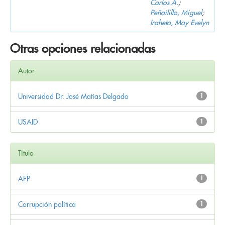
Carlos A.
;
Peñailillo, Miguel
;
Iraheta, May Evelyn
Otras opciones relacionadas
Autor
Universidad Dr. José Matías Delgado
1
USAID
1
Título
AFP
1
Corrupción política
1