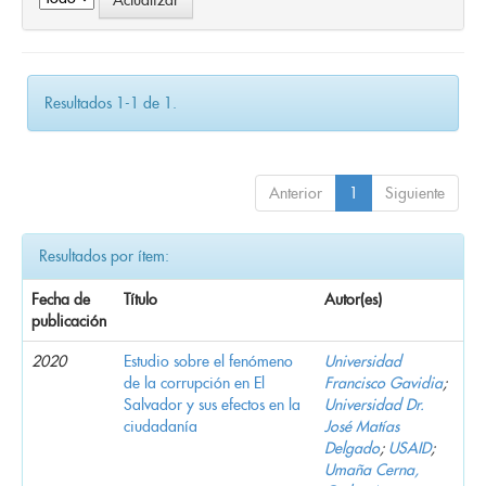
Resultados 1-1 de 1.
Anterior
1
Siguiente
Resultados por ítem:
Fecha de
Título
Autor(es)
publicación
2020
Estudio sobre el fenómeno
Universidad
de la corrupción en El
Francisco Gavidia
;
Salvador y sus efectos en la
Universidad Dr.
ciudadanía
José Matías
Delgado
;
USAID
;
Umaña Cerna,