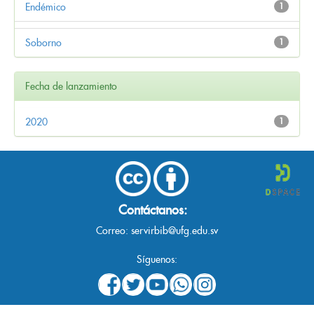
Endémico
1
Soborno
1
Fecha de lanzamiento
2020
1
Contáctanos:
Correo:
servirbib@ufg.edu.sv
Síguenos: