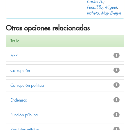
Carlos A.
;
Peñailillo, Miguel
;
Iraheta, May Evelyn
Otras opciones relacionadas
Título
AFP
1
Corrupción
1
Corrupción política
1
Endémico
1
Función pública
1
Servidor público
1