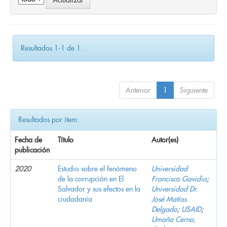
Resultados 1-1 de 1.
Anterior
1
Siguiente
Resultados por ítem:
Fecha de
Título
Autor(es)
publicación
2020
Estudio sobre el fenómeno
Universidad
de la corrupción en El
Francisco Gavidia
;
Salvador y sus efectos en la
Universidad Dr.
ciudadanía
José Matías
Delgado
;
USAID
;
Umaña Cerna,