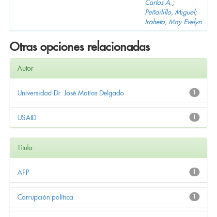
Carlos A.
;
Peñailillo, Miguel
;
Iraheta, May Evelyn
Otras opciones relacionadas
Autor
Universidad Dr. José Matías Delgado
1
USAID
1
Título
AFP
1
Corrupción política
1