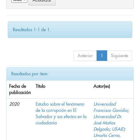
Resultados 1-1 de 1.
Anterior
1
Siguiente
Resultados por ítem:
Fecha de
Título
Autor(es)
publicación
2020
Estudio sobre el fenómeno
Universidad
de la corrupción en El
Francisco Gavidia
;
Salvador y sus efectos en la
Universidad Dr.
ciudadanía
José Matías
Delgado
;
USAID
;
Umaña Cerna,