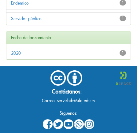
Endémico
1
Servidor público
1
Fecha de lanzamiento
2020
1
Contáctanos:
Correo:
servirbib@ufg.edu.sv
Síguenos: