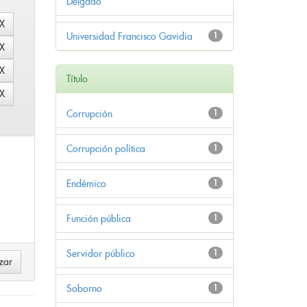
Delgado
Universidad Francisco Gavidia
1
Título
Corrupción
1
Corrupción política
1
Endémico
1
Función pública
1
Servidor público
1
Soborno
1