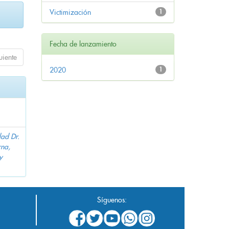
Victimización
1
Fecha de lanzamiento
uiente
2020
1
dad Dr.
na,
y
Síguenos: