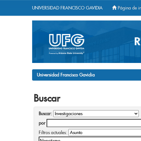
UNIVERSIDAD FRANCISCO GAVIDIA
Página de in
Skip
navigation
Universidad Francisco Gavidia
Buscar
Buscar:
por
Filtros actuales: