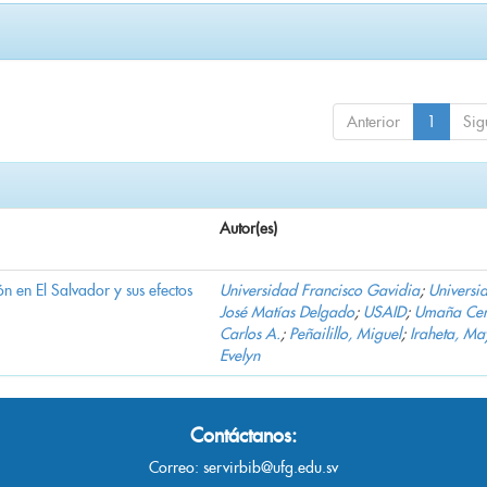
Anterior
1
Sig
Autor(es)
n en El Salvador y sus efectos
Universidad Francisco Gavidia
;
Universi
José Matías Delgado
;
USAID
;
Umaña Cer
Carlos A.
;
Peñailillo, Miguel
;
Iraheta, Ma
Evelyn
Contáctanos:
Correo:
servirbib@ufg.edu.sv