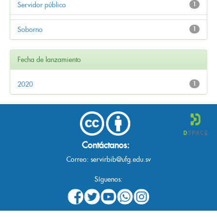
Servidor público
1
Soborno
1
Fecha de lanzamiento
2020
1
Contáctanos:
Correo:
servirbib@ufg.edu.sv
Síguenos: