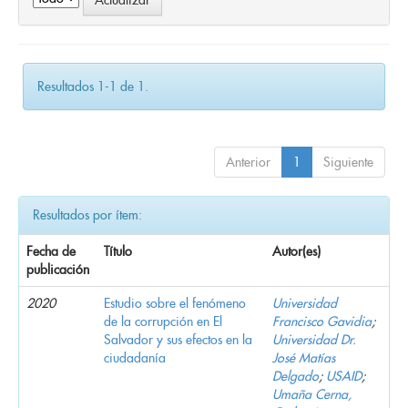
Resultados 1-1 de 1.
Anterior
1
Siguiente
Resultados por ítem:
Fecha de
Título
Autor(es)
publicación
2020
Estudio sobre el fenómeno
Universidad
de la corrupción en El
Francisco Gavidia
;
Salvador y sus efectos en la
Universidad Dr.
ciudadanía
José Matías
Delgado
;
USAID
;
Umaña Cerna,