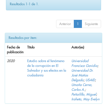
Resultados 1-1 de 1.
Anterior
1
Siguiente
Resultados por ítem:
Fecha de
Título
Autor(es)
publicación
2020
Estudio sobre el fenómeno
Universidad
de la corrupción en El
Francisco Gavidia
;
Salvador y sus efectos en la
Universidad Dr.
ciudadanía
José Matías
Delgado
;
USAID
;
Umaña Cerna,
Carlos A.
;
Peñailillo, Miguel
;
Iraheta, May Evelyn