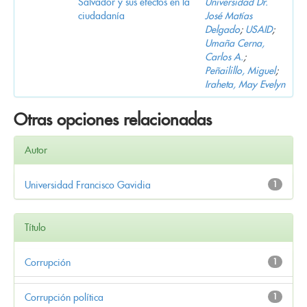
Salvador y sus efectos en la
Universidad Dr.
ciudadanía
José Matías
Delgado
;
USAID
;
Umaña Cerna,
Carlos A.
;
Peñailillo, Miguel
;
Iraheta, May Evelyn
Otras opciones relacionadas
Autor
Universidad Francisco Gavidia
1
Título
Corrupción
1
Corrupción política
1