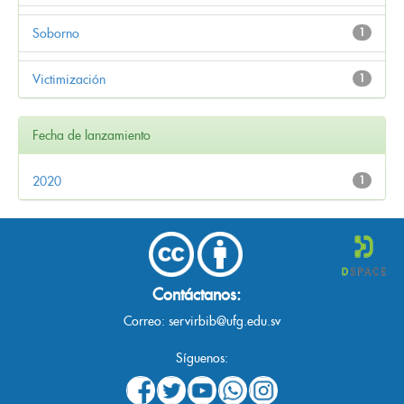
Soborno
1
Victimización
1
Fecha de lanzamiento
2020
1
Contáctanos:
Correo:
servirbib@ufg.edu.sv
Síguenos: