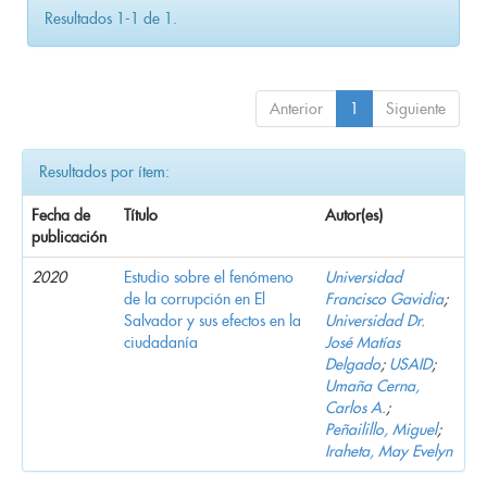
Resultados 1-1 de 1.
Anterior
1
Siguiente
Resultados por ítem:
Fecha de
Título
Autor(es)
publicación
2020
Estudio sobre el fenómeno
Universidad
de la corrupción en El
Francisco Gavidia
;
Salvador y sus efectos en la
Universidad Dr.
ciudadanía
José Matías
Delgado
;
USAID
;
Umaña Cerna,
Carlos A.
;
Peñailillo, Miguel
;
Iraheta, May Evelyn