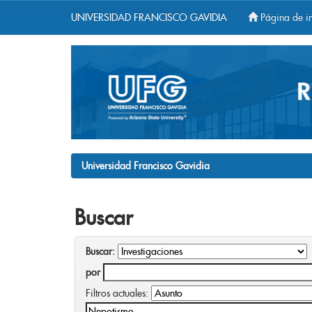
UNIVERSIDAD FRANCISCO GAVIDIA
Página de in
Skip
navigation
Universidad Francisco Gavidia
Buscar
Buscar:
por
Filtros actuales: