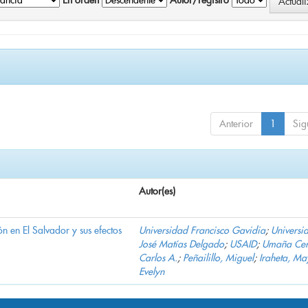
En orden
Autor/registro
Anterior
1
Sig
Autor(es)
n en El Salvador y sus efectos
Universidad Francisco Gavidia
;
Universi
José Matías Delgado
;
USAID
;
Umaña Cer
Carlos A.
;
Peñailillo, Miguel
;
Iraheta, Ma
Evelyn