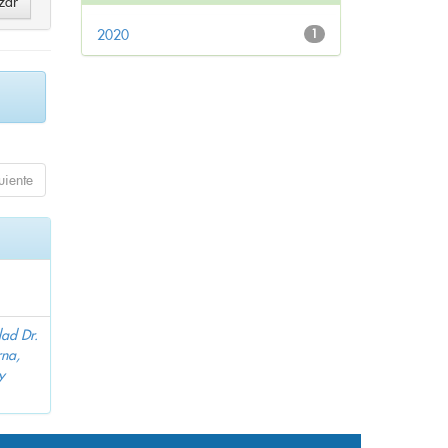
2020
1
uiente
dad Dr.
na,
y