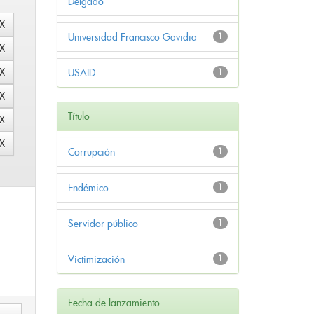
Delgado
Universidad Francisco Gavidia
1
USAID
1
Título
Corrupción
1
Endémico
1
Servidor público
1
Victimización
1
Fecha de lanzamiento