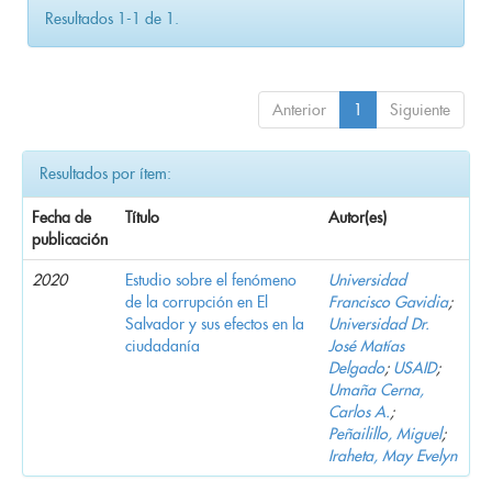
Resultados 1-1 de 1.
Anterior
1
Siguiente
Resultados por ítem:
Fecha de
Título
Autor(es)
publicación
2020
Estudio sobre el fenómeno
Universidad
de la corrupción en El
Francisco Gavidia
;
Salvador y sus efectos en la
Universidad Dr.
ciudadanía
José Matías
Delgado
;
USAID
;
Umaña Cerna,
Carlos A.
;
Peñailillo, Miguel
;
Iraheta, May Evelyn