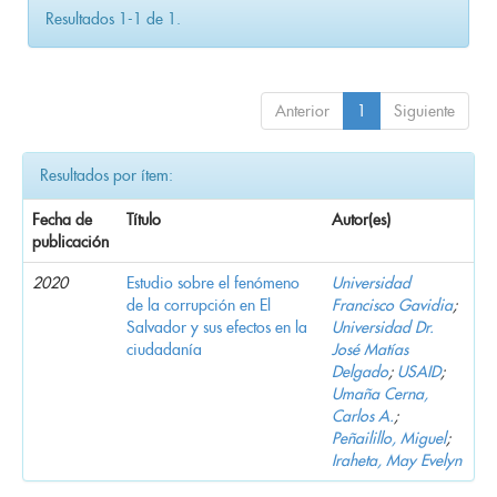
Resultados 1-1 de 1.
Anterior
1
Siguiente
Resultados por ítem:
Fecha de
Título
Autor(es)
publicación
2020
Estudio sobre el fenómeno
Universidad
de la corrupción en El
Francisco Gavidia
;
Salvador y sus efectos en la
Universidad Dr.
ciudadanía
José Matías
Delgado
;
USAID
;
Umaña Cerna,
Carlos A.
;
Peñailillo, Miguel
;
Iraheta, May Evelyn