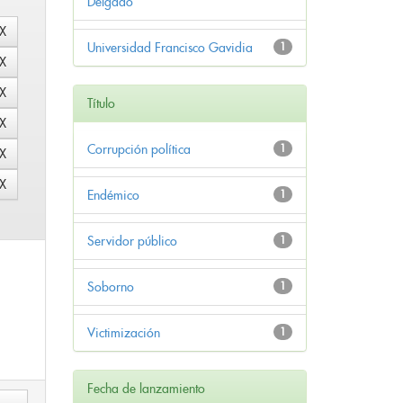
Delgado
Universidad Francisco Gavidia
1
Título
Corrupción política
1
Endémico
1
Servidor público
1
Soborno
1
Victimización
1
Fecha de lanzamiento