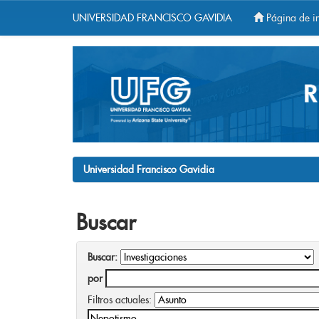
UNIVERSIDAD FRANCISCO GAVIDIA
Página de in
Skip
navigation
Universidad Francisco Gavidia
Buscar
Buscar:
por
Filtros actuales: