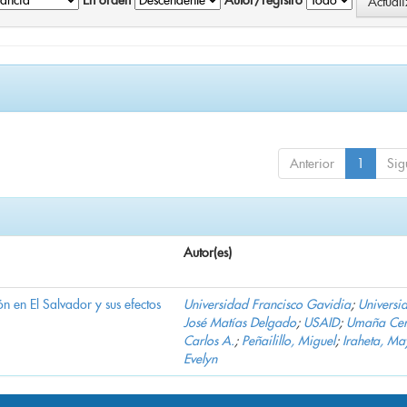
En orden
Autor/registro
Anterior
1
Sig
Autor(es)
n en El Salvador y sus efectos
Universidad Francisco Gavidia
;
Universi
José Matías Delgado
;
USAID
;
Umaña Cer
Carlos A.
;
Peñailillo, Miguel
;
Iraheta, Ma
Evelyn