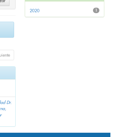
2020
1
uiente
dad Dr.
na,
y