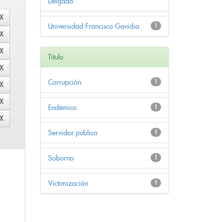
Delgado
Universidad Francisco Gavidia
1
Título
Corrupción
1
Endémico
1
Servidor público
1
Soborno
1
Victimización
1