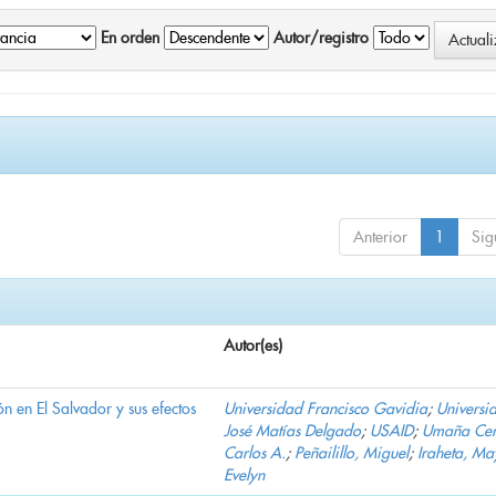
En orden
Autor/registro
Anterior
1
Sig
Autor(es)
n en El Salvador y sus efectos
Universidad Francisco Gavidia
;
Universi
José Matías Delgado
;
USAID
;
Umaña Cer
Carlos A.
;
Peñailillo, Miguel
;
Iraheta, Ma
Evelyn