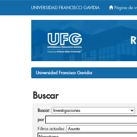
UNIVERSIDAD FRANCISCO GAVIDIA
Página de in
Skip
navigation
Universidad Francisco Gavidia
Buscar
Buscar:
por
Filtros actuales: