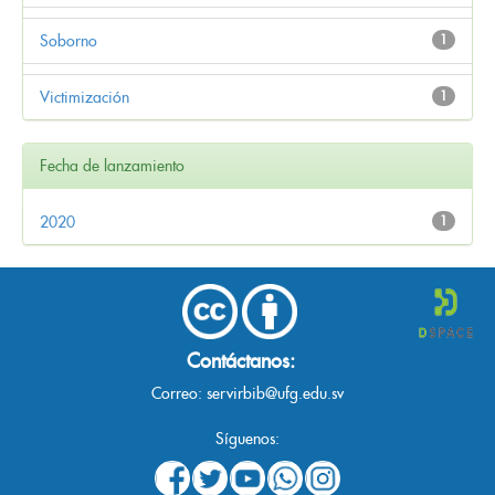
Soborno
1
Victimización
1
Fecha de lanzamiento
2020
1
Contáctanos:
Correo:
servirbib@ufg.edu.sv
Síguenos: