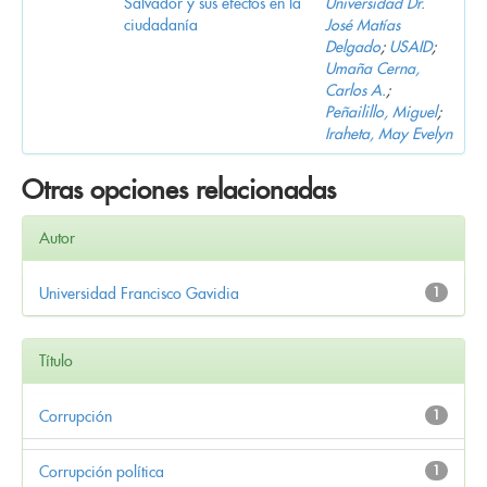
Salvador y sus efectos en la
Universidad Dr.
ciudadanía
José Matías
Delgado
;
USAID
;
Umaña Cerna,
Carlos A.
;
Peñailillo, Miguel
;
Iraheta, May Evelyn
Otras opciones relacionadas
Autor
Universidad Francisco Gavidia
1
Título
Corrupción
1
Corrupción política
1