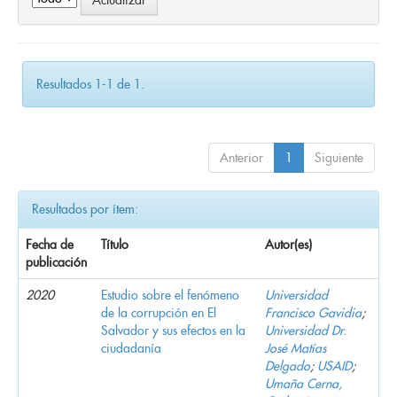
Resultados 1-1 de 1.
Anterior
1
Siguiente
Resultados por ítem:
Fecha de
Título
Autor(es)
publicación
2020
Estudio sobre el fenómeno
Universidad
de la corrupción en El
Francisco Gavidia
;
Salvador y sus efectos en la
Universidad Dr.
ciudadanía
José Matías
Delgado
;
USAID
;
Umaña Cerna,