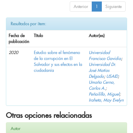
Anterior
1
Siguiente
Resultados por ítem:
Fecha de
Título
Autor(es)
publicación
2020
Estudio sobre el fenómeno
Universidad
de la corrupción en El
Francisco Gavidia
;
Salvador y sus efectos en la
Universidad Dr.
ciudadanía
José Matías
Delgado
;
USAID
;
Umaña Cerna,
Carlos A.
;
Peñailillo, Miguel
;
Iraheta, May Evelyn
Otras opciones relacionadas
Autor