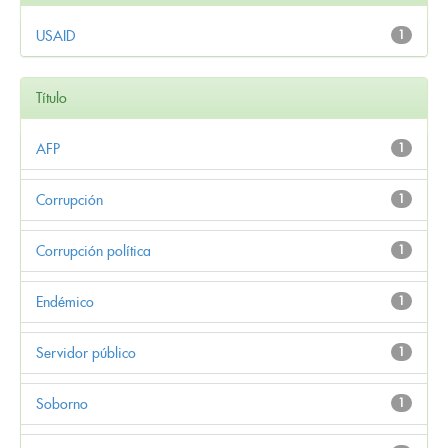
USAID
1
Título
AFP
1
Corrupción
1
Corrupción política
1
Endémico
1
Servidor público
1
Soborno
1