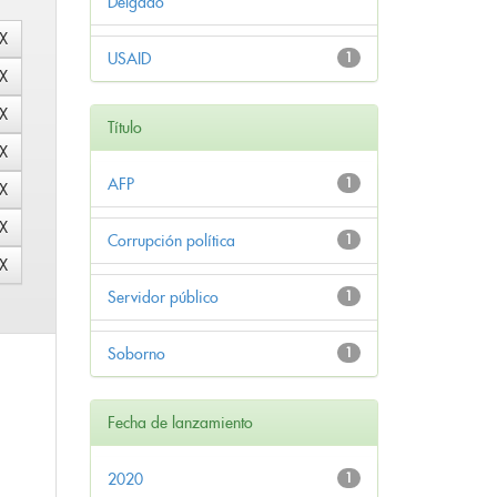
Delgado
USAID
1
Título
AFP
1
Corrupción política
1
Servidor público
1
Soborno
1
Fecha de lanzamiento
2020
1