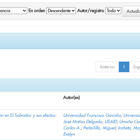
En orden
Autor/registro
Anterior
1
Sig
Autor(es)
n en El Salvador y sus efectos
Universidad Francisco Gavidia
;
Universi
José Matías Delgado
;
USAID
;
Umaña Cer
Carlos A.
;
Peñailillo, Miguel
;
Iraheta, Ma
Evelyn