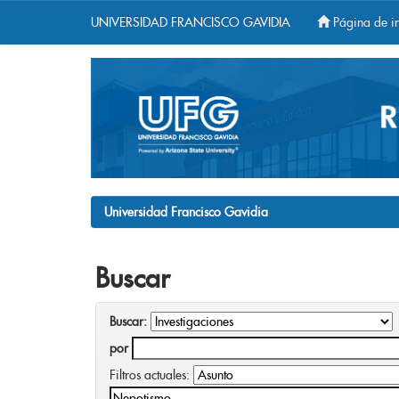
UNIVERSIDAD FRANCISCO GAVIDIA
Página de in
Skip
navigation
Universidad Francisco Gavidia
Buscar
Buscar:
por
Filtros actuales: