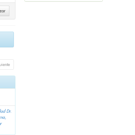
uiente
dad Dr.
na,
y