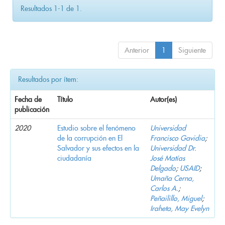
Resultados 1-1 de 1.
Anterior
1
Siguiente
Resultados por ítem:
Fecha de
Título
Autor(es)
publicación
2020
Estudio sobre el fenómeno
Universidad
de la corrupción en El
Francisco Gavidia
;
Salvador y sus efectos en la
Universidad Dr.
ciudadanía
José Matías
Delgado
;
USAID
;
Umaña Cerna,
Carlos A.
;
Peñailillo, Miguel
;
Iraheta, May Evelyn