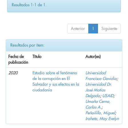
Resultados 1-1 de 1.
Anterior
1
Siguiente
Resultados por ítem:
Fecha de
Título
Autor(es)
publicación
2020
Estudio sobre el fenómeno
Universidad
de la corrupción en El
Francisco Gavidia
;
Salvador y sus efectos en la
Universidad Dr.
ciudadanía
José Matías
Delgado
;
USAID
;
Umaña Cerna,
Carlos A.
;
Peñailillo, Miguel
;
Iraheta, May Evelyn