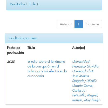
Resultados 1-1 de 1.
Anterior
1
Siguiente
Resultados por ítem:
Fecha de
Título
Autor(es)
publicación
2020
Estudio sobre el fenómeno
Universidad
de la corrupción en El
Francisco Gavidia
;
Salvador y sus efectos en la
Universidad Dr.
ciudadanía
José Matías
Delgado
;
USAID
;
Umaña Cerna,
Carlos A.
;
Peñailillo, Miguel
;
Iraheta, May Evelyn